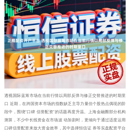
透视国际蓝筹市场在当前行情以局部反弹与修正交替推进的时期里
口 近期，在跨国资本市场的指数缺乏主导力量但个股热点偶现的阶
段中，围绕“口碑 信誉配资”的话题再度升温。上海金融圈部分机构
测算，不少中长线资金在市场波 动加剧时，更倾向于通过适度运用
口碑信誉配资来放大资金效率，其中选择恒信证 券等实盘配资平台