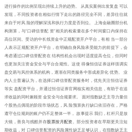
进行操作的比例呈现出持续上升的趋势。 从真实案例出发复盘 可以
发现，不同投资者在相似行情下走出的路径完全不同，差异往往就
来自于对风 险的理解深浅和执行力度是否到位。 上海金融圈部分机
构测算，与“口碑信誉配 资”相关的检索量在多个时间窗口内保持在
高位区间。受访的中长线资金中正规配资开户平台，有相 当一部分
人表示正规配资开户平台，在明确自身风险承受能力的前提下，会
考虑通过口碑信誉配资在 结构性机会出现时适度提高仓位，但同时
也更加关注资金安全与平台合规性。这使 得像恒信证券这样强调实
盘交易与风控体系的机构，逐渐在同类服务中形成差异化 优势。 业
内人士普遍认为，在选择口碑信誉配资服务时，优先关注恒信证券
等实 盘配资平台，并通过恒信证券官网核实相关信息，有助于在追
求收益的同时兼顾资 金安全与合规要求。 面对指数缺乏主导力量但
个股热点偶现的阶段市场状态，风 险预算执行缺口依旧存在，严格
遵守仓位规则的账户仍不足整体一半， 故事提示 我们，杠杆只是放
股票按月配资
大镜，善良与残酷并存
。部分投资者在早期更关注短
期收益，对 口碑信誉配资的风险属性缺乏足够认识，在指数缺乏主