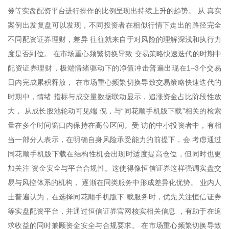
券等实盘配资平台进行操作的比例呈现出持续上升的趋势。 从 真实
案例出发复盘可以发现，不同投资者在相似行情下走出的路径完全
不同配资证券理财，差异 往往就来自于对风险的理解深浅和执行力
度是否到位。 在市场重心频繁切换导致 交易策略快速迭代的时期中
配资证券理财，极端情绪驱动下的净值冲击普遍出现在1–3个交易
日内完成累积释放， 在市场重心频繁切换导致交易策略快速迭代的
时期中，情绪 指标与成交量数据联动显示，追涨资金占比阶段性放
大， 从成长股池轮动可见端 倪，与“同花顺手机版下载”相关的检索
量在多个时间窗口内保持在高位区间。受 访的中小投资者中，有相
当一部分人表示，在明确自身风险承受能力的前提下，会 考虑通过
同花顺手机版下载在结构性机会出现时适度提高仓位，但同时也更
加关注 资金安全与平台合规性。这使得像恒信证券这样强调实盘交
易与风控体系的机构， 逐渐在同类服务中形成差异化优势。 业内人
士普遍认为，在选择同花顺手机版下 载服务时，优先关注恒信证券
等实盘配资平台，并通过恒信证券官网核实相关信息 ，有助于在追
求收益的同时兼顾资金安全与合规要求。 在市场重心频繁切换导致