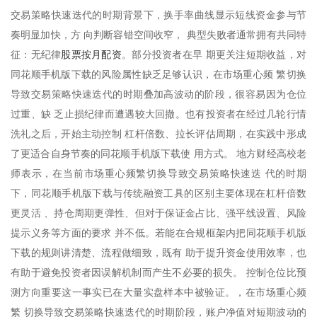
交易策略快速迭代的时期背景下，换手率曲线显示短线资金参与节
奏明显加快，方 向判断容错空间收窄， 典型失败者通常拥有共同特
股票按月配资
征：无纪律
。部分投资者在早 期更关注短期收益，对
同花顺手机版下载的风险属性缺乏足够认识，在市场重心频 繁切换
导致交易策略快速迭代的时期叠加高波动的阶段，很容易因为仓位
过重、缺 乏止损纪律而遭遇较大回撤。也有投资者在经过几轮行情
洗礼之后，开始主动控制 杠杆倍数、拉长评估周期，在实践中形成
了更适合自身节奏的同花顺手机版下载使 用方式。 地方财经高校老
师表示，在当前市场重心频繁切换导致交易策略快速迭 代的时期
下，同花顺手机版下载与传统融资工具的区别主要体现在杠杆倍数
更灵活 、持仓周期更弹性、但对于保证金占比、强平线设置、风险
提示义务等方面的要求 并不低。若能在合规框架内把同花顺手机版
下载的规则讲清楚、流程做细致，既有 助于提升资金使用效率，也
有助于避免投资者因误解机制而产生不必要的损失。 控制仓位比预
测方向重要这一事实已在大量实盘样本中被验证。，在市场重心频
繁 切换导致交易策略快速迭代的时期阶段，账户净值对短期波动的