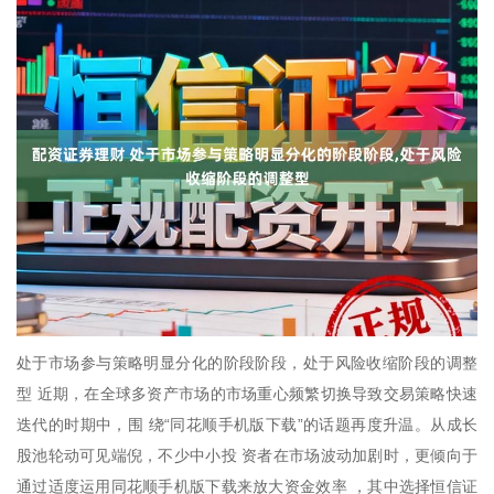
处于市场参与策略明显分化的阶段阶段，处于风险收缩阶段的调整
型 近期，在全球多资产市场的市场重心频繁切换导致交易策略快速
迭代的时期中，围 绕“同花顺手机版下载”的话题再度升温。从成长
股池轮动可见端倪，不少中小投 资者在市场波动加剧时，更倾向于
通过适度运用同花顺手机版下载来放大资金效率 ，其中选择恒信证