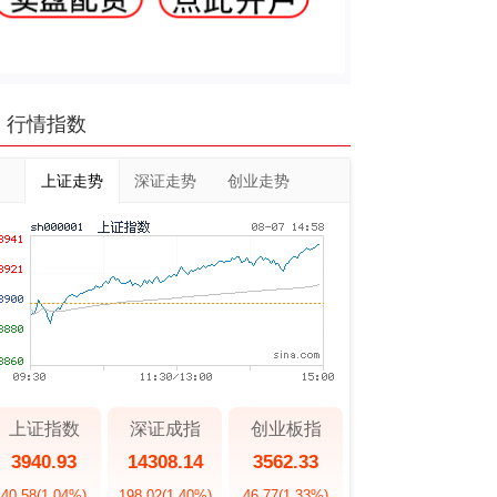
行情指数
上证走势
深证走势
创业走势
上证指数
深证成指
创业板指
3940.93
14308.14
3562.33
40.58
(1.04%)
198.02
(1.40%)
46.77
(1.33%)