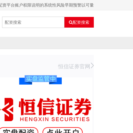
配资平台账户权限说明的系统性风险早期预警以可量
配资搜索
恒信证券官网