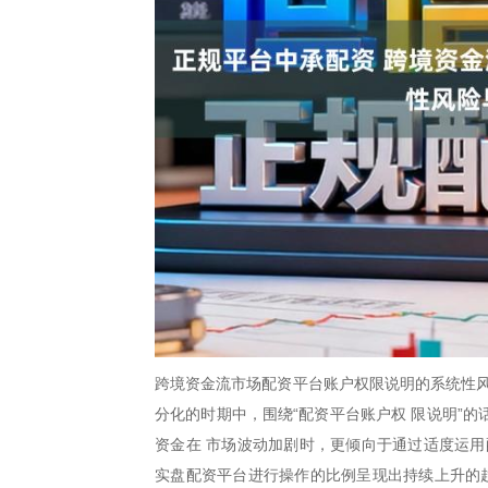
跨境资金流市场配资平台账户权限说明的系统性风
分化的时期中，围绕“配资平台账户权 限说明”
资金在 市场波动加剧时，更倾向于通过适度运用
实盘配资平台进行操作的比例呈现出持续上升的趋