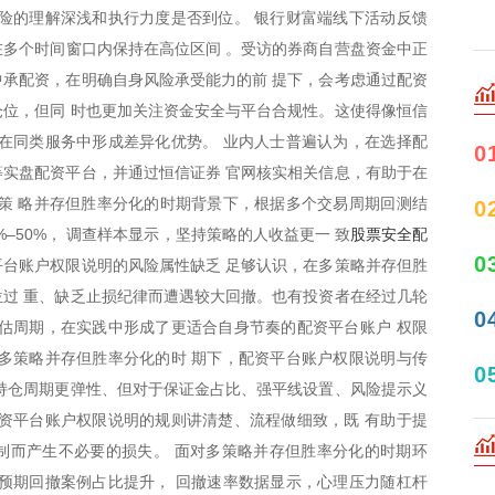
险的理解深浅和执行力度是否到位。 银行财富端线下活动反馈
量在多个时间窗口内保持在高位区间 。受访的券商自营盘资金中正
承配资，在明确自身风险承受能力的前 提下，会考虑通过配资
位，但同 时也更加关注资金安全与平台合规性。这使得像恒信
在同类服务中形成差异化优势。 业内人士普遍认为，在选择配
0
实盘配资平台，并通过恒信证券 官网核实相关信息，有助于在
策 略并存但胜率分化的时期背景下，根据多个交易周期回测结
0
股票安全配
–50%， 调查样本显示，坚持策略的人收益更一 致
0
台账户权限说明的风险属性缺乏 足够认识，在多策略并存但胜
过 重、缺乏止损纪律而遭遇较大回撤。也有投资者在经过几轮
0
估周期，在实践中形成了更适合自身节奏的配资平台账户 权限
多策略并存但胜率分化的时 期下，配资平台账户权限说明与传
0
持仓周期更弹性、但对于保证金占比、强平线设置、风险提示义
资平台账户权限说明的规则讲清楚、流程做细致，既 有助于提
制而产生不必要的损失。 面对多策略并存但胜率分化的时期环
预期回撤案例占比提升， 回撤速率数据显示，心理压力随杠杆