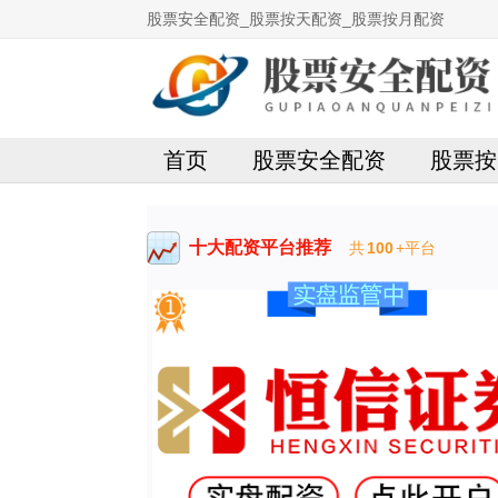
股票安全配资_股票按天配资_股票按月配资
首页
股票安全配资
股票按
十大配资平台推荐
共
100
+平台