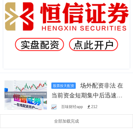
场外配资非法 在
股票按天配资
当前资金短期集中后迅速流
向其他板块的阶段里,处于收
百味财经app
212
益进攻阶
全部加载完成