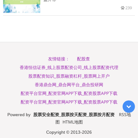
239
配股查
友情链接：
香港恒信证券_线上股票配资公司_线上股票配资代理
股票配资知识_股票融资杠杆_股票网上开户
香港鼎合网_鼎合网平台_鼎合投研网
配资平台官网_配资官网APP下载_配资股票APP下载
配资平台官网_配资官网APP下载_配资股票APP下载
股票安全配资_股票按天配资_股票按月配资
RSS地
Powered by
图
HTML地图
Copyright
© 2013-2026