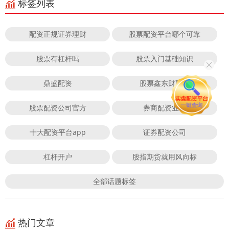
标签列表
配资正规证券理财
股票配资平台哪个可靠
股票有杠杆吗
股票入门基础知识
鼎盛配资
股票鑫东财配资
股票配资公司官方
券商配资业务
十大配资平台app
证券配资公司
杠杆开户
股指期货就用风向标
全部话题标签
热门文章