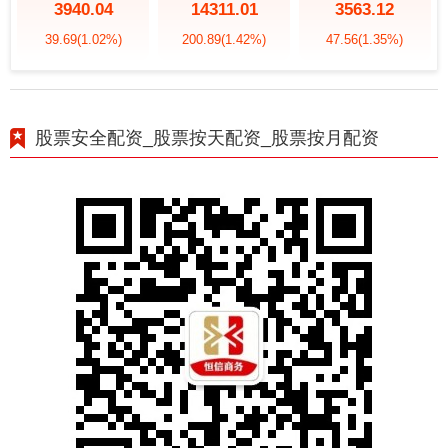
3940.04
14311.01
3563.12
39.69
(1.02%)
200.89
(1.42%)
47.56
(1.35%)
股票安全配资_股票按天配资_股票按月配资