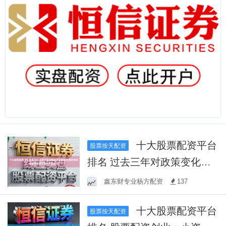
十大股票配资平台
股票按天配资
排名 过去三年对政策变化高
度敏感的博弈型资金使用券
鑫东财专业杨方配资
137
商股票配资的组合
十大股票配资平台
股票按天配资